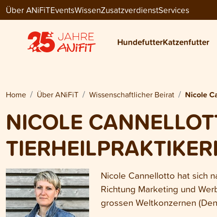
Über ANiFiT
Events
Wissen
Zusatzverdienst
Services
Hundefutter
Katzenfutter
Home
Über ANiFiT
Wissenschaftlicher Beirat
Nicole C
NICOLE CANNELLOT
TIERHEILPRAKTIKER
Nicole Cannellotto hat sich 
Richtung Marketing und Werbu
grossen Weltkonzernen (Dent