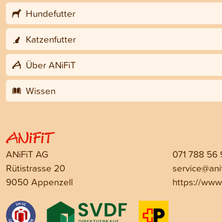
Hundefutter
Katzenfutter
Über ANiFiT
Wissen
ANiFiT AG
071 788 56
Rütistrasse 20
service@anif
9050 Appenzell
https://www.